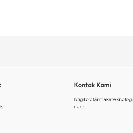
k
Kontak Kami
brigitbiofarmakateknolog
k
com