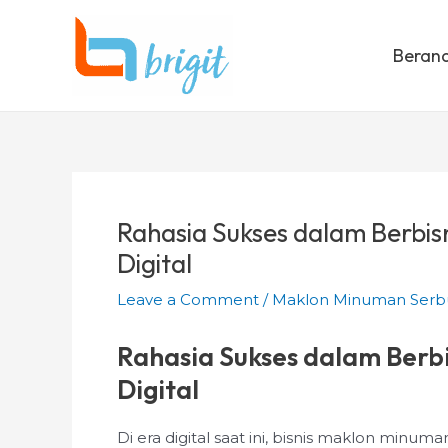
Skip
Post
to
navigation
Beran
content
Rahasia Sukses dalam Berbis
Digital
Leave a Comment
/
Maklon Minuman Serb
Rahasia Sukses dalam Berb
Digital
Di era digital saat ini, bisnis maklon minum