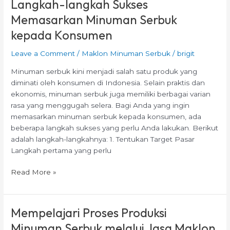
Langkah-langkah Sukses
Langkah-
langkah
Memasarkan Minuman Serbuk
Sukses
kepada Konsumen
Memasarkan
Minuman
Leave a Comment
/
Maklon Minuman Serbuk
/
brigit
Serbuk
kepada
Minuman serbuk kini menjadi salah satu produk yang
Konsumen
diminati oleh konsumen di Indonesia. Selain praktis dan
ekonomis, minuman serbuk juga memiliki berbagai varian
rasa yang menggugah selera. Bagi Anda yang ingin
memasarkan minuman serbuk kepada konsumen, ada
beberapa langkah sukses yang perlu Anda lakukan. Berikut
adalah langkah-langkahnya: 1. Tentukan Target Pasar
Langkah pertama yang perlu
Read More »
Mempelajari Proses Produksi
Mempelajari
Proses
Minuman Serbuk melalui Jasa Maklon