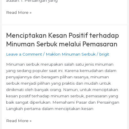
adalah: 1. Persaingan yang
Read More »
Menciptakan Kesan Positif terhadap
Menciptakan
Kesan
Minuman Serbuk melalui Pemasaran
Positif
terhadap
Leave a Comment
/
Maklon Minuman Serbuk
/
brigit
Minuman
Minuman serbuk merupakan salah satu jenis minuman
Serbuk
yang sedang populer saat ini. Karena kemudahan dalam
melalui
penyajiannya dan beragam pilihan rasanya, minuman
Pemasaran
serbuk menjadi pilihan yang praktis dan mudah untuk
dinikmati oleh banyak orang. Namun, untuk menciptakan
kesan positif terhadap minuman serbuk, pemasaran yang
baik sangat diperlukan. Memahami Pasar dan Persaingan
Langkah pertama dalam menciptakan kesan
Read More »