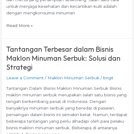
untuk menjaga kesehatan dan kecantikan kulit adalah
dengan mengkonsumsi minuman
Read More »
Tantangan Terbesar dalam Bisnis
Tantangan
Terbesar
Maklon Minuman Serbuk: Solusi dan
dalam
Strategi
Bisnis
Maklon
Leave a Comment
/
Maklon Minuman Serbuk
/
brigit
Minuman
Serbuk:
Tantangan Dalam Bisnis Maklon Minuman Serbuk Bisnis
Solusi
maklon minuman serbuk merupakan salah satu bisnis yang
dan
tengah berkembang pesat di Indonesia. Dengan
Strategi
banyaknya minuman serbuk yang beredar di pasaran,
persaingan dalam bisnis ini semakin ketat. Namun, terdapat
beberapa tantangan yang perlu dihadapi oleh para pelaku
bisnis maklon minuman serbuk. Beberapa di antaranya