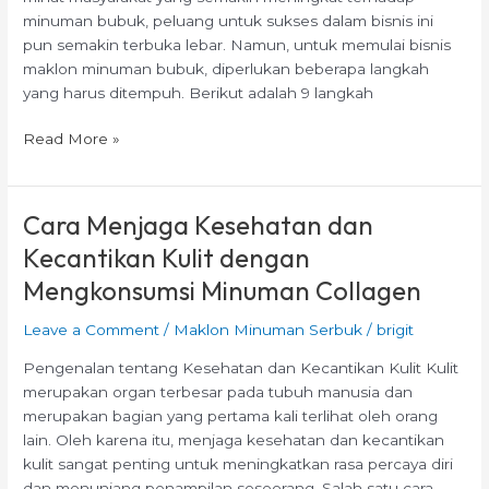
minuman bubuk, peluang untuk sukses dalam bisnis ini
pun semakin terbuka lebar. Namun, untuk memulai bisnis
maklon minuman bubuk, diperlukan beberapa langkah
yang harus ditempuh. Berikut adalah 9 langkah
Read More »
Cara Menjaga Kesehatan dan
Cara
Menjaga
Kecantikan Kulit dengan
Kesehatan
Mengkonsumsi Minuman Collagen
dan
Kecantikan
Leave a Comment
/
Maklon Minuman Serbuk
/
brigit
Kulit
dengan
Pengenalan tentang Kesehatan dan Kecantikan Kulit Kulit
Mengkonsumsi
merupakan organ terbesar pada tubuh manusia dan
Minuman
merupakan bagian yang pertama kali terlihat oleh orang
Collagen
lain. Oleh karena itu, menjaga kesehatan dan kecantikan
kulit sangat penting untuk meningkatkan rasa percaya diri
dan menunjang penampilan seseorang. Salah satu cara