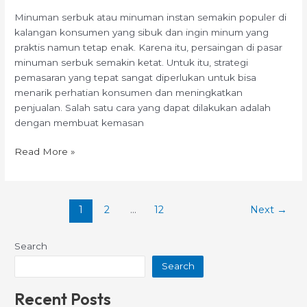
Lewat
Minuman serbuk atau minuman instan semakin populer di
Kemasan
kalangan konsumen yang sibuk dan ingin minum yang
yang
praktis namun tetap enak. Karena itu, persaingan di pasar
Eye-
minuman serbuk semakin ketat. Untuk itu, strategi
Catching
pemasaran yang tepat sangat diperlukan untuk bisa
menarik perhatian konsumen dan meningkatkan
penjualan. Salah satu cara yang dapat dilakukan adalah
dengan membuat kemasan
Read More »
1
2
…
12
Next
→
Search
Search
Recent Posts