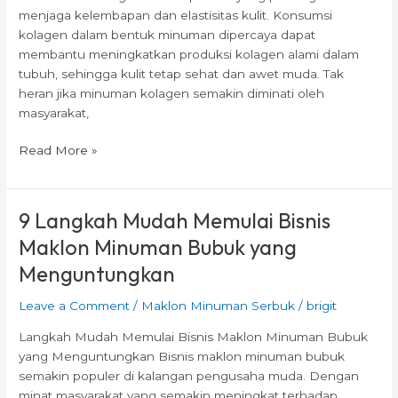
menjaga kelembapan dan elastisitas kulit. Konsumsi
kolagen dalam bentuk minuman dipercaya dapat
membantu meningkatkan produksi kolagen alami dalam
tubuh, sehingga kulit tetap sehat dan awet muda. Tak
heran jika minuman kolagen semakin diminati oleh
masyarakat,
Read More »
9 Langkah Mudah Memulai Bisnis
9
Langkah
Maklon Minuman Bubuk yang
Mudah
Menguntungkan
Memulai
Bisnis
Leave a Comment
/
Maklon Minuman Serbuk
/
brigit
Maklon
Minuman
Langkah Mudah Memulai Bisnis Maklon Minuman Bubuk
Bubuk
yang Menguntungkan Bisnis maklon minuman bubuk
yang
semakin populer di kalangan pengusaha muda. Dengan
Menguntungkan
minat masyarakat yang semakin meningkat terhadap