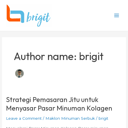
Skip
Post
Main
to
pagination
Men
content
Author name: brigit
Strategi Pemasaran Jitu untuk
Strategi
Pemasaran
Menyasar Pasar Minuman Kolagen
Jitu
untuk
Leave a Comment
/
Maklon Minuman Serbuk
/
brigit
Menyasar