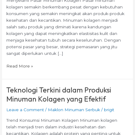
Menyelami Pasar Minuman Kolagen Pasar minuman
Pasar
kolagen semakin berkembang pesat dengan kebutuhan
Minuman
konsumen yang semakin meningkat akan produk-produk
Kolagen
kesehatan dan kecantikan. Minuman kolagen menjadi
salah satu produk yang diminati karena kandungan
kolagen yang dapat meningkatkan elastisitas kulit dan
menjaga kesehatan tubuh secara keseluruhan. Dengan
potensi pasar yang besar, strategi pemasaran yang jitu
sangat diperlukan untuk […]
Read More »
Teknologi Terkini dalam Produksi
Teknologi
Terkini
Minuman Kolagen yang Efektif
dalam
Produksi
Leave a Comment
/
Maklon Minuman Serbuk
/
brigit
Minuman
Trend Konsumsi Minuman Kolagen Minuman kolagen
Kolagen
telah menjadi tren dalam industri kesehatan dan
yang
kecantikan. Kolagen adalah protein yang penting untuk
Efektif