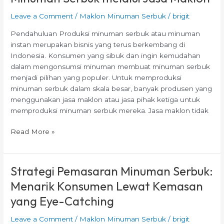
Produksi
Minuman
Leave a Comment
/
Maklon Minuman Serbuk
/
brigit
Serbuk
Pendahuluan Produksi minuman serbuk atau minuman
melalui
instan merupakan bisnis yang terus berkembang di
Jasa
Indonesia. Konsumen yang sibuk dan ingin kemudahan
Maklon
dalam mengonsumsi minuman membuat minuman serbuk
menjadi pilihan yang populer. Untuk memproduksi
minuman serbuk dalam skala besar, banyak produsen yang
menggunakan jasa maklon atau jasa pihak ketiga untuk
memproduksi minuman serbuk mereka. Jasa maklon tidak
Read More »
Strategi Pemasaran Minuman Serbuk:
Strategi
Pemasaran
Menarik Konsumen Lewat Kemasan
Minuman
yang Eye-Catching
Serbuk:
Menarik
Leave a Comment
/
Maklon Minuman Serbuk
/
brigit
Konsumen