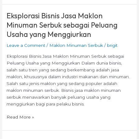
Eksplorasi Bisnis Jasa Maklon
Eksplorasi
Bisnis
Minuman Serbuk sebagai Peluang
Jasa
Usaha yang Menggiurkan
Maklon
Minuman
Leave a Comment
/
Maklon Minuman Serbuk
/
brigit
Serbuk
sebagai
Eksplorasi Bisnis Jasa Maklon Minuman Serbuk sebagai
Peluang
Peluang Usaha yang Menggiurkan Dalam dunia bisnis,
Usaha
salah satu tren yang sedang berkembang adalah jasa
yang
maklon, khususnya dalam industri makanan dan minuman.
Menggiurkan
Salah satu jenis maklon yang sedang populer adalah
maklon minuman serbuk. Bisnis jasa maklon minuman
serbuk menawarkan banyak peluang usaha yang
menggiurkan bagi para pelaku bisnis.
Read More »