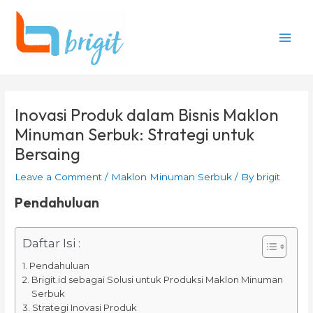
Skip
Post
Main
to
navigation
Men
content
Inovasi Produk dalam Bisnis Maklon
Minuman Serbuk: Strategi untuk
Bersaing
Leave a Comment
/
Maklon Minuman Serbuk
/ By
brigit
Pendahuluan
Daftar Isi :
Pendahuluan
Brigit.id sebagai Solusi untuk Produksi Maklon Minuman
Serbuk
Strategi Inovasi Produk